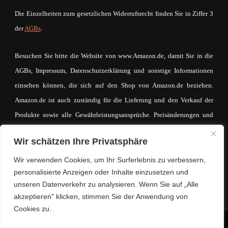
Die Einzelheiten zum gesetzlichen Widerrufsrecht finden Sie in Ziffer 3
der
AGBs
.
Besuchen Sie bitte die Website von www.Amazon.de, damit Sie in die
AGBs, Impressum, Datenschutzerklärung und sonstige Informationen
einsehen können, die sich auf den Shop von Amazon.de beziehen.
Amazon.de ist auch zuständig für die Lieferung und den Verkauf der
Produkte sowie alle Gewährleistungsansprüche. Preisänderungen und
Irrtümer sind vorbehalten. Der Betreiber von mein-mode-shop.com
Wir schätzen Ihre Privatsphäre
macht sich den Inhalt des IFrames auf keinerlei Weise zueigen. Der
eventuell zustande kommende Kaufvertrag und die entsprechende
Wir verwenden Cookies, um Ihr Surferlebnis zu verbessern,
personalisierte Anzeigen oder Inhalte einzusetzen und
Kaufabwicklung läuft ausschließlich über www.Amazon.de.
unseren Datenverkehr zu analysieren. Wenn Sie auf „Alle
akzeptieren" klicken, stimmen Sie der Anwendung von
Cookies zu.
© Copyright 2026
Lifestyle. Mode. Trends.
. Alle Rechte