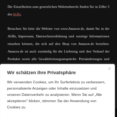
Die Einzelheiten zum gesetzlichen Widerrufsrecht finden Sie in Ziffer 3
der
AGBs
.
Besuchen Sie bitte die Website von www.Amazon.de, damit Sie in die
AGBs, Impressum, Datenschutzerklärung und sonstige Informationen
einsehen können, die sich auf den Shop von Amazon.de beziehen.
Amazon.de ist auch zuständig für die Lieferung und den Verkauf der
Produkte sowie alle Gewährleistungsansprüche. Preisänderungen und
Irrtümer sind vorbehalten. Der Betreiber von mein-mode-shop.com
Wir schätzen Ihre Privatsphäre
macht sich den Inhalt des IFrames auf keinerlei Weise zueigen. Der
eventuell zustande kommende Kaufvertrag und die entsprechende
Wir verwenden Cookies, um Ihr Surferlebnis zu verbessern,
personalisierte Anzeigen oder Inhalte einzusetzen und
Kaufabwicklung läuft ausschließlich über www.Amazon.de.
unseren Datenverkehr zu analysieren. Wenn Sie auf „Alle
akzeptieren" klicken, stimmen Sie der Anwendung von
Cookies zu.
© Copyright 2026
Lifestyle. Mode. Trends.
. Alle Rechte