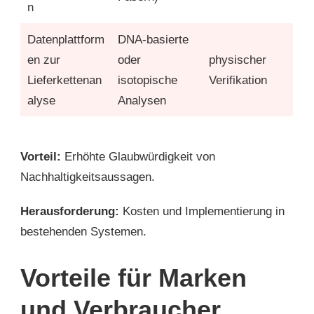
n
Datenplattform
DNA-basierte
en zur
oder
physischer
Lieferkettenan
isotopische
Verifikation
alyse
Analysen
Vorteil:
Erhöhte Glaubwürdigkeit von
Nachhaltigkeitsaussagen.
Herausforderung:
Kosten und Implementierung in
bestehenden Systemen.
Vorteile für Marken
und Verbraucher