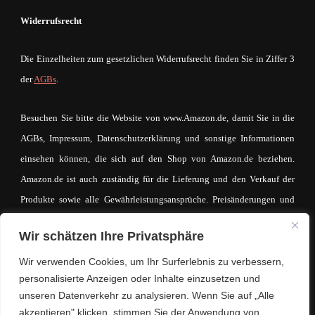
Widerrufsrecht
Die Einzelheiten zum gesetzlichen Widerrufsrecht finden Sie in Ziffer 3
der
AGBs
.
Besuchen Sie bitte die Website von www.Amazon.de, damit Sie in die
AGBs, Impressum, Datenschutzerklärung und sonstige Informationen
einsehen können, die sich auf den Shop von Amazon.de beziehen.
Amazon.de ist auch zuständig für die Lieferung und den Verkauf der
Produkte sowie alle Gewährleistungsansprüche. Preisänderungen und
Irrtümer sind vorbehalten. Der Betreiber von mein-mode-shop.com
Wir schätzen Ihre Privatsphäre
macht sich den Inhalt des IFrames auf keinerlei Weise zueigen. Der
eventuell zustande kommende Kaufvertrag und die entsprechende
Wir verwenden Cookies, um Ihr Surferlebnis zu verbessern,
personalisierte Anzeigen oder Inhalte einzusetzen und
Kaufabwicklung läuft ausschließlich über www.Amazon.de.
unseren Datenverkehr zu analysieren. Wenn Sie auf „Alle
akzeptieren" klicken, stimmen Sie der Anwendung von