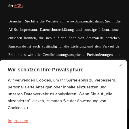
der
AGBs
.
Besuchen Sie bitte die Website von www.Amazon.de, damit Sie in die
AGBs, Impressum, Datenschutzerklärung und sonstige Informationen
einsehen können, die sich auf den Shop von Amazon.de beziehen.
Amazon.de ist auch zuständig für die Lieferung und den Verkauf der
Produkte sowie alle Gewährleistungsansprüche. Preisänderungen und
Irrtümer sind vorbehalten. Der Betreiber von mein-mode-shop.com
Wir schätzen Ihre Privatsphäre
macht sich den Inhalt des IFrames auf keinerlei Weise zueigen. Der
eventuell zustande kommende Kaufvertrag und die entsprechende
Wir verwenden Cookies, um Ihr Surferlebnis zu verbessern,
personalisierte Anzeigen oder Inhalte einzusetzen und
Kaufabwicklung läuft ausschließlich über www.Amazon.de.
unseren Datenverkehr zu analysieren. Wenn Sie auf „Alle
akzeptieren" klicken, stimmen Sie der Anwendung von
Cookies zu.
© Copyright 2026
Lifestyle. Mode. Trends.
. Alle Rechte
Impressum
vorbehalten.
Hello Fashion | Entwickelt von
Blossom