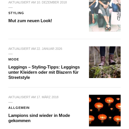
AKTUALISIERT AM
10. DEZEMBER 2018
STYLING
Mut zum neuen Look!
AKTUALISIERT AM
22. JANUAR 2026
MODE
Leggings – Styling-Tipps: Leggings
unter Kleidern oder mit Blazern für
Streetstyle
AKTUALISIERT AM
17. MÄRZ 2018
ALLGEMEIN
Lampions sind wieder in Mode
gekommen