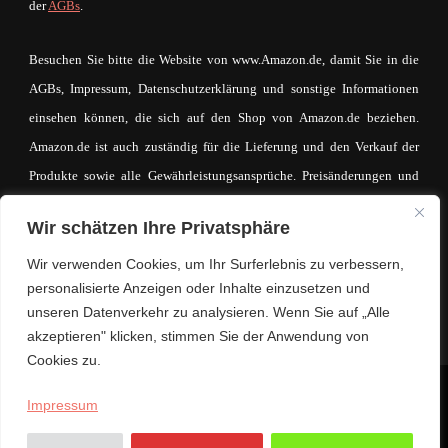
der
AGBs
.
Besuchen Sie bitte die Website von www.Amazon.de, damit Sie in die
AGBs, Impressum, Datenschutzerklärung und sonstige Informationen
einsehen können, die sich auf den Shop von Amazon.de beziehen.
Amazon.de ist auch zuständig für die Lieferung und den Verkauf der
Produkte sowie alle Gewährleistungsansprüche. Preisänderungen und
Irrtümer sind vorbehalten. Der Betreiber von mein-mode-shop.com
Wir schätzen Ihre Privatsphäre
macht sich den Inhalt des IFrames auf keinerlei Weise zueigen. Der
eventuell zustande kommende Kaufvertrag und die entsprechende
Wir verwenden Cookies, um Ihr Surferlebnis zu verbessern,
personalisierte Anzeigen oder Inhalte einzusetzen und
Kaufabwicklung läuft ausschließlich über www.Amazon.de.
unseren Datenverkehr zu analysieren. Wenn Sie auf „Alle
akzeptieren" klicken, stimmen Sie der Anwendung von
Cookies zu.
© Copyright 2026
Lifestyle. Mode. Trends.
. Alle Rechte
Impressum
vorbehalten.
Hello Fashion | Entwickelt von
Blossom