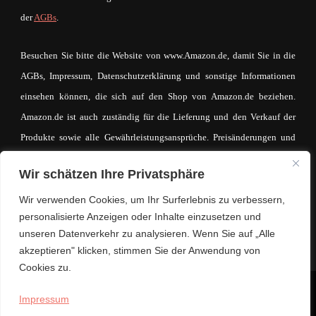
der
AGBs
.
Besuchen Sie bitte die Website von www.Amazon.de, damit Sie in die
AGBs, Impressum, Datenschutzerklärung und sonstige Informationen
einsehen können, die sich auf den Shop von Amazon.de beziehen.
Amazon.de ist auch zuständig für die Lieferung und den Verkauf der
Produkte sowie alle Gewährleistungsansprüche. Preisänderungen und
Irrtümer sind vorbehalten. Der Betreiber von mein-mode-shop.com
Wir schätzen Ihre Privatsphäre
macht sich den Inhalt des IFrames auf keinerlei Weise zueigen. Der
eventuell zustande kommende Kaufvertrag und die entsprechende
Wir verwenden Cookies, um Ihr Surferlebnis zu verbessern,
personalisierte Anzeigen oder Inhalte einzusetzen und
Kaufabwicklung läuft ausschließlich über www.Amazon.de.
unseren Datenverkehr zu analysieren. Wenn Sie auf „Alle
akzeptieren" klicken, stimmen Sie der Anwendung von
Cookies zu.
© Copyright 2026
Lifestyle. Mode. Trends.
. Alle Rechte
Impressum
vorbehalten.
Hello Fashion | Entwickelt von
Blossom