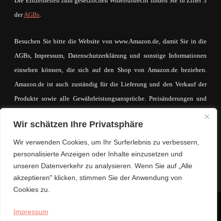
Die Einzelheiten zum gesetzlichen Widerrufsrecht finden Sie in Ziffer 3
der
AGBs
.
Besuchen Sie bitte die Website von www.Amazon.de, damit Sie in die
AGBs, Impressum, Datenschutzerklärung und sonstige Informationen
einsehen können, die sich auf den Shop von Amazon.de beziehen.
Amazon.de ist auch zuständig für die Lieferung und den Verkauf der
Produkte sowie alle Gewährleistungsansprüche. Preisänderungen und
Irrtümer sind vorbehalten. Der Betreiber von mein-mode-shop.com
Wir schätzen Ihre Privatsphäre
macht sich den Inhalt des IFrames auf keinerlei Weise zueigen. Der
eventuell zustande kommende Kaufvertrag und die entsprechende
Wir verwenden Cookies, um Ihr Surferlebnis zu verbessern,
personalisierte Anzeigen oder Inhalte einzusetzen und
Kaufabwicklung läuft ausschließlich über www.Amazon.de.
unseren Datenverkehr zu analysieren. Wenn Sie auf „Alle
akzeptieren" klicken, stimmen Sie der Anwendung von
Cookies zu.
© Copyright 2026
Lifestyle. Mode. Trends.
. Alle Rechte
Impressum
vorbehalten.
Hello Fashion | Entwickelt von
Blossom