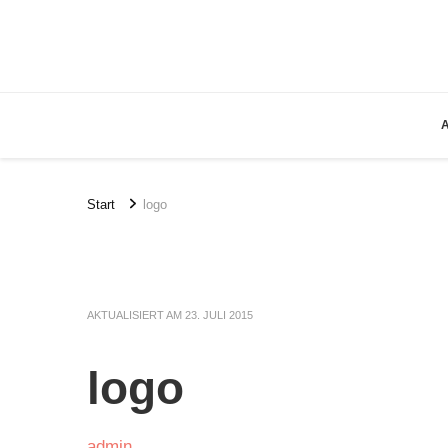
Start
logo
AKTUALISIERT AM
23. JULI 2015
logo
admin