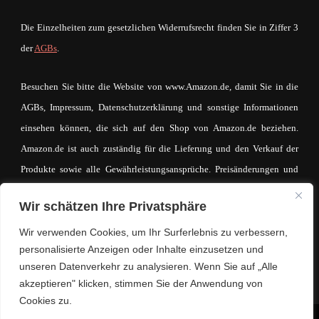
Die Einzelheiten zum gesetzlichen Widerrufsrecht finden Sie in Ziffer 3
der
AGBs
.
Besuchen Sie bitte die Website von www.Amazon.de, damit Sie in die
AGBs, Impressum, Datenschutzerklärung und sonstige Informationen
einsehen können, die sich auf den Shop von Amazon.de beziehen.
Amazon.de ist auch zuständig für die Lieferung und den Verkauf der
Produkte sowie alle Gewährleistungsansprüche. Preisänderungen und
Irrtümer sind vorbehalten. Der Betreiber von mein-mode-shop.com
Wir schätzen Ihre Privatsphäre
macht sich den Inhalt des IFrames auf keinerlei Weise zueigen. Der
eventuell zustande kommende Kaufvertrag und die entsprechende
Wir verwenden Cookies, um Ihr Surferlebnis zu verbessern,
personalisierte Anzeigen oder Inhalte einzusetzen und
Kaufabwicklung läuft ausschließlich über www.Amazon.de.
unseren Datenverkehr zu analysieren. Wenn Sie auf „Alle
akzeptieren" klicken, stimmen Sie der Anwendung von
Cookies zu.